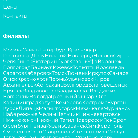
Цены
Контакты
Филиалы
Москва
Санкт-Петербург
Краснодар
Ростов-на-Дону
Нижний Новгород
Новосибирск
Челябинск
Екатеринбург
Казань
Уфа
Воронеж
Волгоград
Барнаул
Ижевск
Тольятти
Ярославль
Саратов
Хабаровск
Томск
Тюмень
Иркутск
Самара
Омск
Красноярск
Пермь
Ульяновск
Киров
Архангельск
Астрахань
Белгород
Благовещенск
Брянск
Владивосток
Владикавказ
Владимир
Волжский
Вологда
Грозный
Йошкар-Ола
Калининград
Калуга
Кемерово
Кострома
Курган
Курск
Липецк
Магнитогорск
Махачкала
Мурманск
Набережные Челны
Нальчик
Нижневартовск
Нижнекамск
Нижний Тагил
Новороссийск
Орёл
Оренбург
Пенза
Рязань
Саранск
Симферополь
Смоленск
Сочи
Ставрополь
Стерлитамак
Сургут
Таганрог
Тамбов
Тверь
Улан-Удэ
Чебоксары