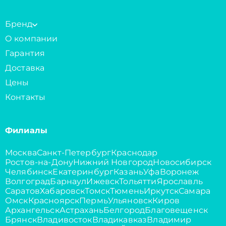
Бренд
О компании
Гарантия
Доставка
Цены
Контакты
Филиалы
Москва
Санкт-Петербург
Краснодар
Ростов-на-Дону
Нижний Новгород
Новосибирск
Челябинск
Екатеринбург
Казань
Уфа
Воронеж
Волгоград
Барнаул
Ижевск
Тольятти
Ярославль
Саратов
Хабаровск
Томск
Тюмень
Иркутск
Самара
Омск
Красноярск
Пермь
Ульяновск
Киров
Архангельск
Астрахань
Белгород
Благовещенск
Брянск
Владивосток
Владикавказ
Владимир