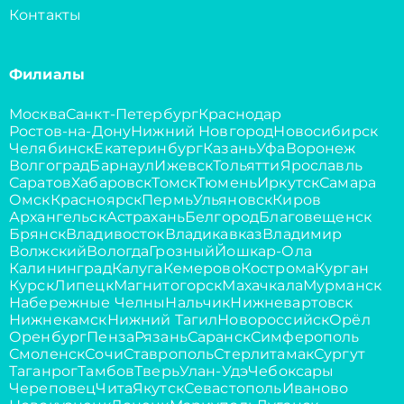
Контакты
Филиалы
Москва
Санкт-Петербург
Краснодар
Ростов-на-Дону
Нижний Новгород
Новосибирск
Челябинск
Екатеринбург
Казань
Уфа
Воронеж
Волгоград
Барнаул
Ижевск
Тольятти
Ярославль
Саратов
Хабаровск
Томск
Тюмень
Иркутск
Самара
Омск
Красноярск
Пермь
Ульяновск
Киров
Архангельск
Астрахань
Белгород
Благовещенск
Брянск
Владивосток
Владикавказ
Владимир
Волжский
Вологда
Грозный
Йошкар-Ола
Калининград
Калуга
Кемерово
Кострома
Курган
Курск
Липецк
Магнитогорск
Махачкала
Мурманск
Набережные Челны
Нальчик
Нижневартовск
Нижнекамск
Нижний Тагил
Новороссийск
Орёл
Оренбург
Пенза
Рязань
Саранск
Симферополь
Смоленск
Сочи
Ставрополь
Стерлитамак
Сургут
Таганрог
Тамбов
Тверь
Улан-Удэ
Чебоксары
Череповец
Чита
Якутск
Севастополь
Иваново