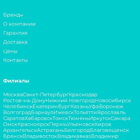
Бренд
О компании
Гарантия
Доставка
Цены
Контакты
Филиалы
Москва
Санкт-Петербург
Краснодар
Ростов-на-Дону
Нижний Новгород
Новосибирск
Челябинск
Екатеринбург
Казань
Уфа
Воронеж
Волгоград
Барнаул
Ижевск
Тольятти
Ярославль
Саратов
Хабаровск
Томск
Тюмень
Иркутск
Самара
Омск
Красноярск
Пермь
Ульяновск
Киров
Архангельск
Астрахань
Белгород
Благовещенск
Брянск
Владивосток
Владикавказ
Владимир