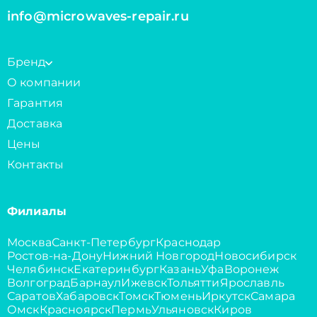
info@microwaves-repair.ru
Бренд
О компании
Гарантия
Доставка
Цены
Контакты
Филиалы
Москва
Санкт-Петербург
Краснодар
Ростов-на-Дону
Нижний Новгород
Новосибирск
Челябинск
Екатеринбург
Казань
Уфа
Воронеж
Волгоград
Барнаул
Ижевск
Тольятти
Ярославль
Саратов
Хабаровск
Томск
Тюмень
Иркутск
Самара
Омск
Красноярск
Пермь
Ульяновск
Киров