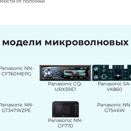
мости от поломки
модели микроволновых 
Panasonic NN-
CF760MEPG
Panasonic CQ-
Panasonic SA
URX59E1
VK860
Panasonic NN-
Panasonic NN
GT347WZPE
GT546W
Panasonic NN-
CF770