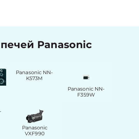
печей Panasonic
Panasonic NN-
K573M
-
Panasonic NN-
F359W
-
Panasonic
VXF990