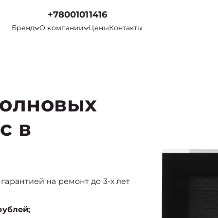
+78001011416
Бренд
О компании
Цены
Контакты
волновых
c в
с гарантией на ремонт до 3-х лет
рублей;