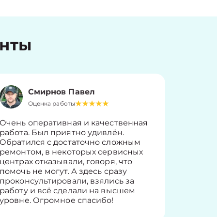
енты
Смирнов Павел
Оценка работы
О
Очень оперативная и качественная
Работу 
работа. Был приятно удивлён.
вопросы
Обратился с достаточно сложным
такие п
ремонтом, в некоторых сервисных
только 
центрах отказывали, говоря, что
информ
помочь не могут. А здесь сразу
оставит
проконсультировали, взялись за
здорово
работу и всё сделали на высшем
уровне. Огромное спасибо!