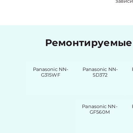
зависи
Ремонтируемые 
Panasonic NN-
Panasonic NN-
G315WF
SD372
Panasonic NN-
GF560M