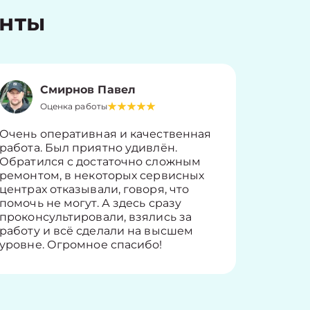
енты
Смирнов Павел
Оценка работы
О
Очень оперативная и качественная
Работу 
работа. Был приятно удивлён.
вопросы
Обратился с достаточно сложным
такие п
ремонтом, в некоторых сервисных
только 
центрах отказывали, говоря, что
информ
помочь не могут. А здесь сразу
оставит
проконсультировали, взялись за
здорово
работу и всё сделали на высшем
уровне. Огромное спасибо!