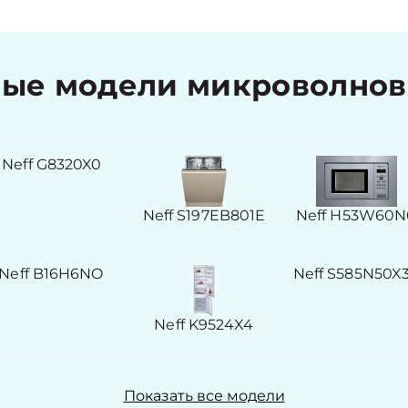
ые модели микроволновы
Neff G8320X0
Neff S197EB801E
Neff H53W60N
Neff B16H6NO
Neff S585N50X
Neff K9524X4
Показать все модели