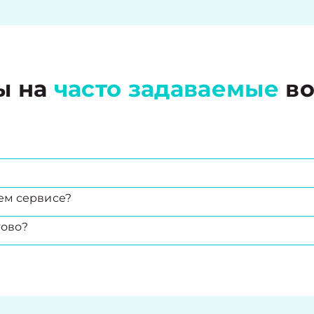
ы на
часто задаваемые
во
ем сервисе?
тово?