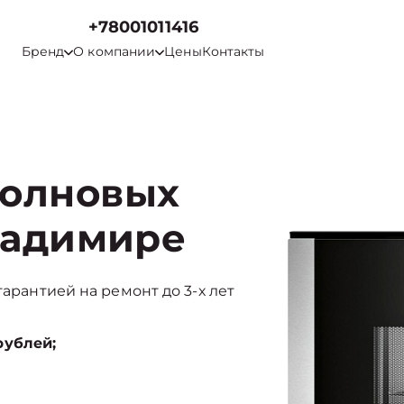
+78001011416
Бренд
О компании
Цены
Контакты
волновых
ладимире
гарантией на ремонт до 3-х лет
рублей;