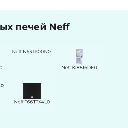
х печей Neff
Neff N63TK00N0
0
Neff KI8816DE0
3R
Neff T66TTX4L0