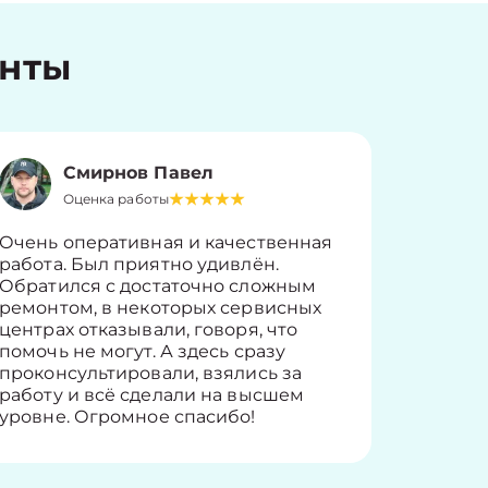
енты
Смирнов Павел
Оценка работы
О
Очень оперативная и качественная
Работу 
работа. Был приятно удивлён.
вопросы
Обратился с достаточно сложным
такие п
ремонтом, в некоторых сервисных
только 
центрах отказывали, говоря, что
информ
помочь не могут. А здесь сразу
оставит
проконсультировали, взялись за
здорово
работу и всё сделали на высшем
уровне. Огромное спасибо!