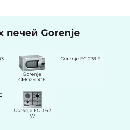
 печей Gorenje
03
Gorenje EC 278 E
Gorenje
GMO25DCE
E
Gorenje ECD 62
W