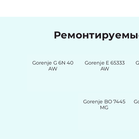
Ремонтируемые
Gorenje G 6N 40
Gorenje E 65333
G
AW
AW
Gorenje BO 7445
G
MG