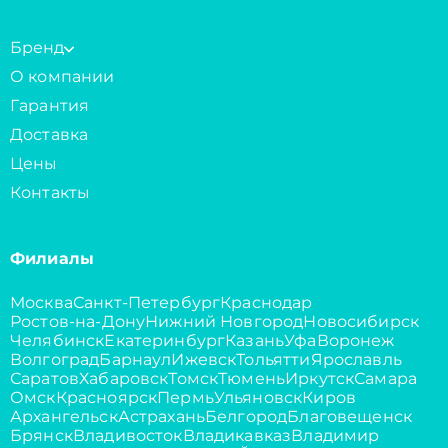
Бренд
О компании
Гарантия
Доставка
Цены
Контакты
Филиалы
Москва
Санкт-Петербург
Краснодар
Ростов-на-Дону
Нижний Новгород
Новосибирск
Челябинск
Екатеринбург
Казань
Уфа
Воронеж
Волгоград
Барнаул
Ижевск
Тольятти
Ярославль
Саратов
Хабаровск
Томск
Тюмень
Иркутск
Самара
Омск
Красноярск
Пермь
Ульяновск
Киров
Архангельск
Астрахань
Белгород
Благовещенск
Брянск
Владивосток
Владикавказ
Владимир